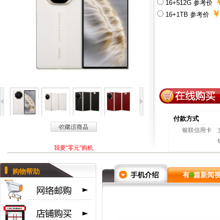
￥
16+512G 参考价
￥
16+1TB 参考价
付款方式
银联信用卡
我要“零元”购机
购物帮助
有
0
篇新闻