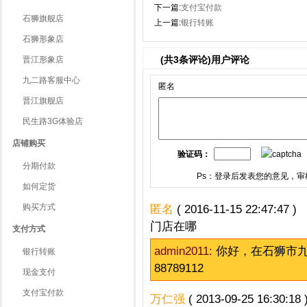
下一篇:
支付宝付款
石狮旗舰店
上一篇:
银行转账
石狮形象店
(共
3
条评论)用户评论
晋江形象店
九二路客服中心
匿名
晋江旗舰店
民生路3G体验店
店铺购买
验证码：
分期付款
Ps：登录后发表您的意见，审
如何定货
购买方式
匿名
( 2016-11-15 22:47:47 )
门店在哪
支付方式
admin2011:
你好，在石狮市九
银行转账
88789112
现金支付
支付宝付款
万仁强
( 2013-09-25 16:30:18 