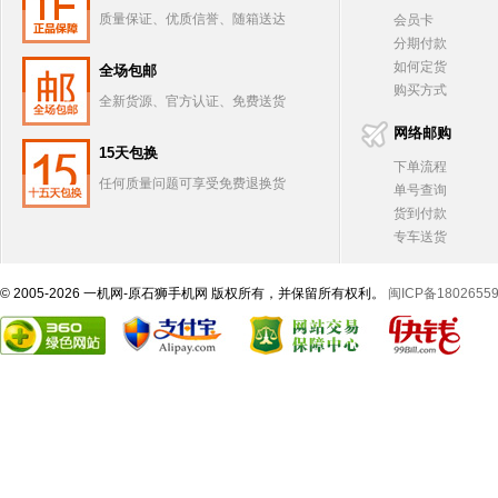
质量保证、优质信誉、随箱送达
会员卡
分期付款
如何定货
全场包邮
购买方式
全新货源、官方认证、免费送货
网络邮购
15天包换
下单流程
任何质量问题可享受免费退换货
单号查询
货到付款
专车送货
© 2005-2026 一机网-原石狮手机网 版权所有，并保留所有权利。
闽ICP备1802655