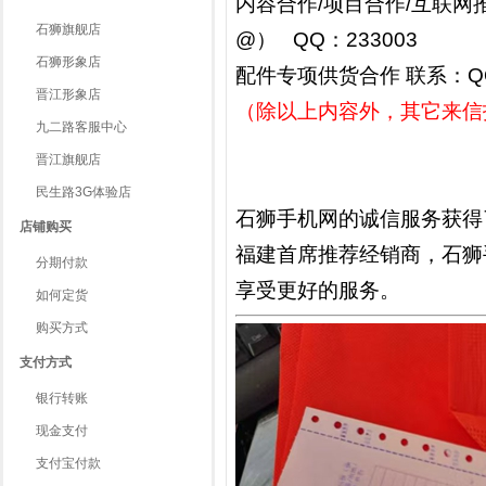
内容合作/项目合作/互联网推广/
石狮旗舰店
@） QQ：233003
石狮形象店
配件专项供货合作 联系：QQ7
晋江形象店
（除以上内容外，其它来信
九二路客服中心
晋江旗舰店
民生路3G体验店
石狮手机网的诚信服务获得
店铺购买
福建首席推荐经销商，石狮
分期付款
享受更好的服务。
如何定货
购买方式
支付方式
银行转账
现金支付
支付宝付款