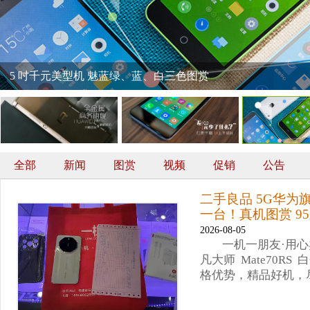
5 吋千元美型机 魅蓝绿、蓝、白三色图赏
全部
新闻
图赏
视频
促销
公告
二手良品 5G华为旗舰 
一台！真机图赏 9
2026-08-05
一机一朋友·用心
凡大师 Mate70RS
格优势，精品好机，