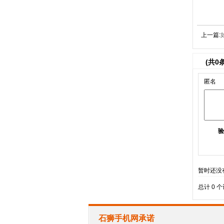
上一篇:
(共
0
匿名
验
暂时还没
总计 0 
石狮手机网承诺