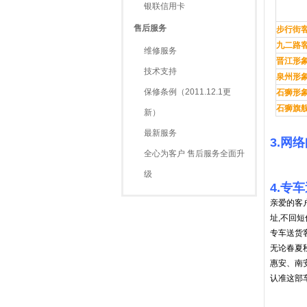
银联信用卡
售后服务
步行街
九二路
维修服务
晋江形
技术支持
泉州形
保修条例（2011.12.1更
石狮形
石狮旗
新）
最新服务
3.网
全心为客户 售后服务全面升
级
4.专
亲爱的客户
址,不回短
专车送货
无论春夏
惠安、南
认准这部