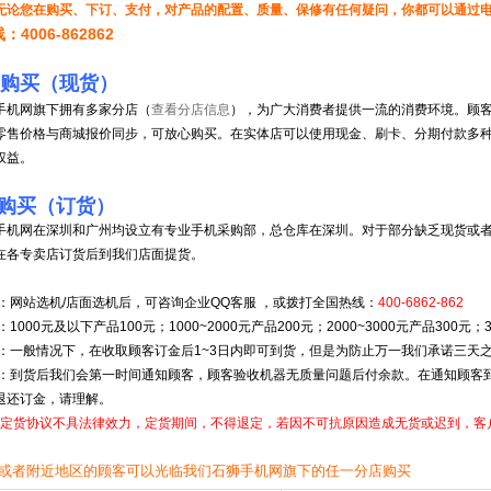
无论您在购买、下订、支付，对产品的配置、质量、保修有任何疑问，你都可以通过
4006-862862
面购买（现货）
机网旗下拥有多家分店（
查看分店信息
），为广大消费者提供一流的消费环境。顾
零售价格与商城报价同步，可放心购买。在实体店可以使用现金、刷卡、分期付款多
权益。
面购买（订货）
网在深圳和广州均设立有专业手机采购部，总仓库在深圳。对于部分缺乏现货或者
在各专卖店订货后到我们店面提货。
网站选机/店面选机后，可咨询企业QQ客服 ，或拨打全国热线：
400-6862-862
000元及以下产品100元；1000~2000元产品200元；2000~3000元产品300元；
一般情况下，在收取顾客订金后1~3日内即可到货，但是为防止万一我们承诺三天
到货后我们会第一时间通知顾客，顾客验收机器无质量问题后付余款。在通知顾客到
退还订金，请理解。
定货协议不具法律效力，定货期间，不得退定，若因不可抗原因造成无货或迟到，客
或者附近地区的顾客可以光临我们石狮手机网旗下的任一分店购买