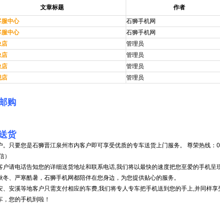
文章标题
作者
客服中心
石狮手机网
客服中心
石狮手机网
象店
管理员
象店
管理员
象店
管理员
舰店
管理员
络邮购
车送货
。只要您是石狮晋江泉州市内客户即可享受优质的专车送货上门服务。 尊荣热线：0595-88
信）
客户请电话告知您的详细送货地址和联系电话,我们将以最快的速度把您至爱的手机呈
秋冬、严寒酷暑，石狮手机网都陪伴在您身边，为您提供贴心的服务。
安、安溪等地客户只需支付相应的车费,我们将专人专车把手机送到您的手上,并同样享
车，您的手机到啦！