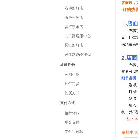
客而设，
石狮旗舰店
订购热线：
石狮形象店
1.店
晋江形象店
石狮手
九二路客服中心
息，店铺
保消费者
晋江旗舰店
民生路3G体验店
2.店
店铺购买
石狮手机
费者可以
分期付款
细节说明
如何定货
选 机：
订 金：1
购买方式
到 货：
支付方式
成 交：
机，并不
银行转账
注：本
现金支付
支付宝付款
泉州本地