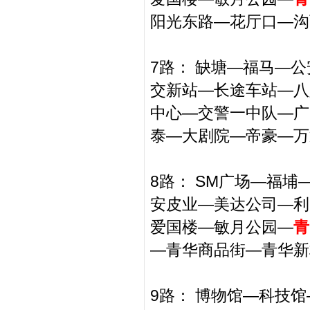
阳光东路—花厅口—沟
7路： 缺塘—福马—
交新站—长途车站—八
中心—交警一中队—广
泰—大剧院—帝豪—万
8路： SM广场—福
安皮业—美达公司—利
爱国楼—敏月公园—
青
—青华商品街—青华新
9路： 博物馆—科技