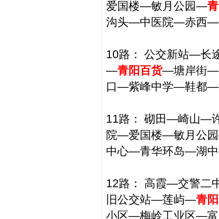
爱国楼—敏月公园—
青
沟头—中医院—赤西—
10路： 公交新站—
—
青阳百货
—塘岸街—
口—紫峰中学—鞋都—
11路： 砌田—崎山
院—爱国楼—敏月公园
中心—青华环岛—湖中
12路： 高霞—交警
旧公交站—莲屿—
青阳
小区—梅岭工业区—富