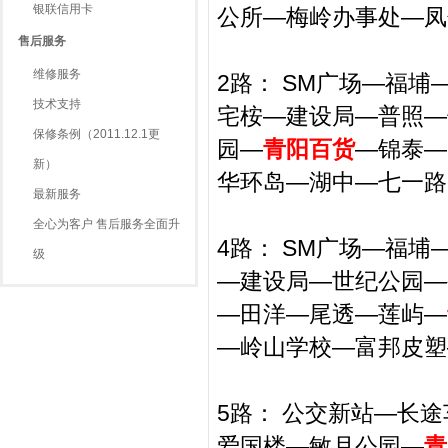
银联信用卡
公所—梅岭办事处—凤
售后服务
维修服务
2路： SM广场—福
技术支持
宅桉—建设局—普照—
保修条例（2011.12.1更
园—
青阳百货
—锦泰—
新）
华环岛—湖中—七一路
最新服务
全心为客户 售后服务全面升
4路： SM广场—福
级
—建设局—世纪公园—
—田洋—尾透—莲屿—
—岭山学校—富邦皮塑
5路： 公交新站—长
爱国楼—敏月公园—
青