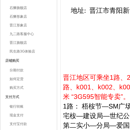
石狮旗舰店
地址: 晋江市青阳
石狮形象店
晋江形象店
九二路客服中心
晋江旗舰店
民生路3G体验店
店铺购买
分期付款
晋江地区可乘坐1路、2
如何定货
路、k001、k002、
购买方式
米 “3G595智能专卖”。
支付方式
1路： 梧桉节—SM
银行转账
宅桉—建设局—世纪公
现金支付
第二实小—分局—爱国
支付宝付款