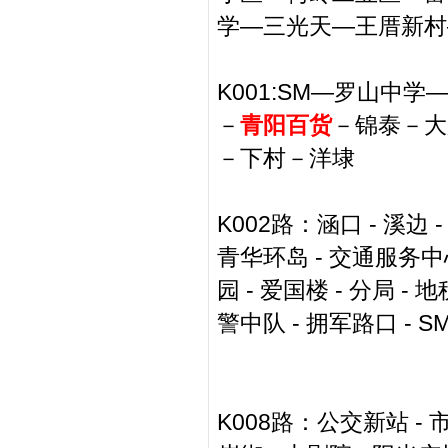
学—三光天—王厝新村
K001:SM—罗山
－
青阳百货
－锦泰－大
－下村－洋埭
K002路：涵口 - 溪边 
青华环岛 - 交通服务中心 
园 - 爱国楼 - 分局 - 
警中队 - 拥军路口 - S
K008路：公交新站 - 市标