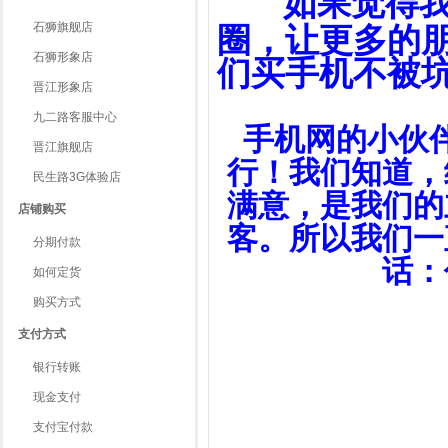
如果觉得
石狮旗舰店
圈，让更多的
石狮形象店
们买手机不被坑
晋江形象店
九二路客服中心
手机网的小伙
晋江旗舰店
行！我们知道，
民生路3G体验店
满意，是我们的
店铺购买
客。所以我们一
分期付款
话：
如何定货
购买方式
支付方式
银行转账
现金支付
支付宝付款