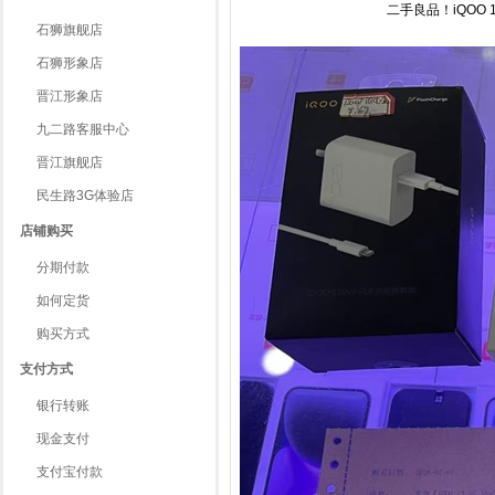
二手良品！iQOO
石狮旗舰店
石狮形象店
晋江形象店
九二路客服中心
晋江旗舰店
民生路3G体验店
店铺购买
分期付款
如何定货
购买方式
支付方式
银行转账
现金支付
支付宝付款