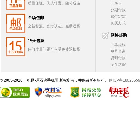
质量保证、优质信誉、随箱送达
会员卡
分期付款
如何定货
全场包邮
购买方式
全新货源、官方认证、免费送货
网络邮购
15天包换
下单流程
任何质量问题可享受免费退换货
单号查询
货到付款
专车送货
© 2005-2026 一机网-原石狮手机网 版权所有，并保留所有权利。
闽ICP备1802655